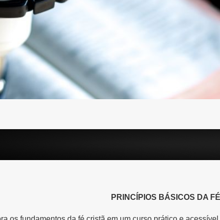
PRINCÍPIOS BÁSICOS DA F
a os fundamentos da fé cristã em um curso prático e acessível, 