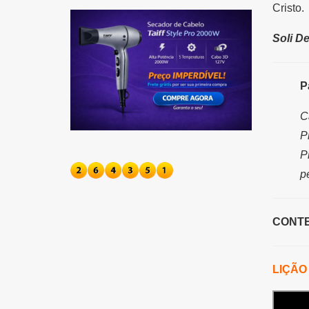
Cristo.
Soli De
P
C
P
P
p
CONT
LIÇÃO