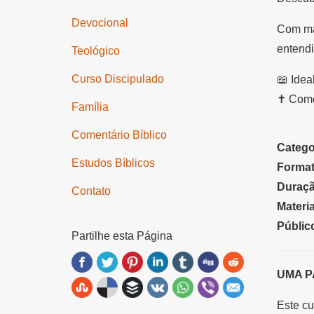
Devocional
Com mat
entendi
Teológico
Curso Discipulado
📖 Idea
✝️ Come
Família
Comentário Bíblico
Catego
Estudos Bíblicos
Format
Duraçã
Contato
Materia
Públic
Partilhe esta Página
UMA P
Este cu