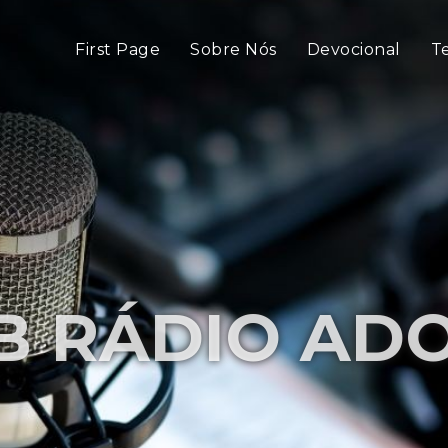
First Page
Sobre Nós
Devocional
T
 RÁDIO AD