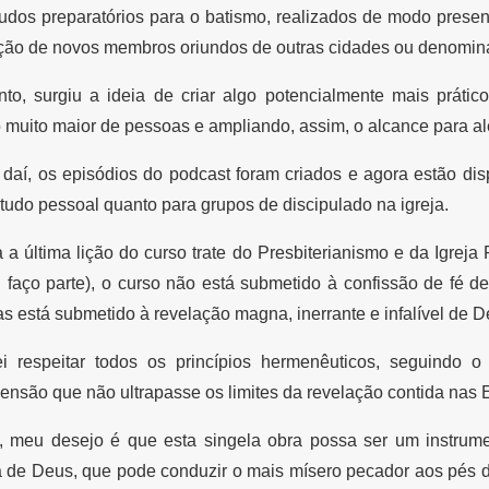
udos preparatórios para o batismo, realizados de modo prese
ação de novos membros oriundos de outras cidades ou denomin
nto, surgiu a ideia de criar algo potencialmente mais prático
muito maior de pessoas e ampliando, assim, o alcance para alé
r daí, os episódios do podcast foram criados e agora estão dis
tudo pessoal quanto para grupos de discipulado na igreja.
a última lição do curso trate do Presbiterianismo e da Igrej
 faço parte), o curso não está submetido à confissão de fé 
as está submetido à revelação magna, inerrante e infalível de 
ei respeitar todos os princípios hermenêuticos, seguindo 
nsão que não ultrapasse os limites da revelação contida nas 
m, meu desejo é que esta singela obra possa ser um instru
 de Deus, que pode conduzir o mais mísero pecador aos pés d