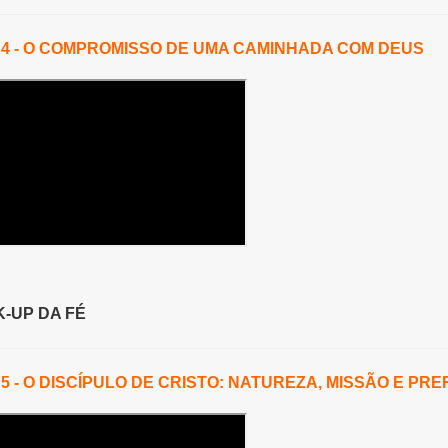
 4 - O COMPROMISSO DE UMA CAMINHADA COM DEUS
-UP DA FÉ
 5 - O DISCÍPULO DE CRISTO: NATUREZA, MISSÃO E PR