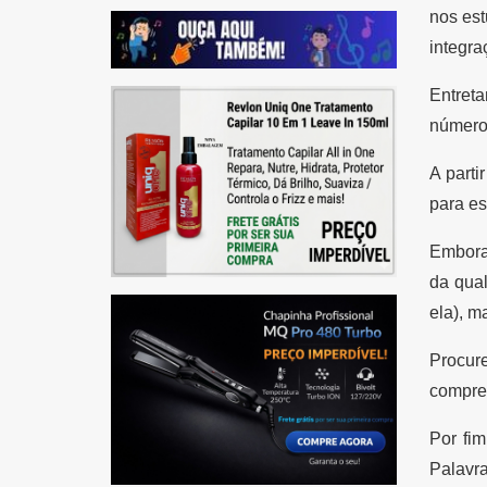
nos est
integr
Entreta
número 
A parti
para es
Embora 
da qual
ela), m
Procur
compree
Por fi
Palavra